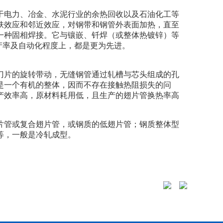
于电力、冶金、水泥行业的余热回收以及石油化工等
肤效应和邻近效应，对钢带和钢管外表面加热，直至
一种固相焊接。它与镶嵌、钎焊（或整体热镀锌）等
产率及自动化程度上，都是更为先进。
刀片的旋转带动，无缝钢管通过轧槽与芯头组成的孔
是一个有机的整体，因而不存在接触热阻损失的问
产效率高，原材料耗用低，且生产的翅片管换热率高
片管或复合翅片管，或钢质的低翅片管；钢质整体型
等，一般是冷轧成型。