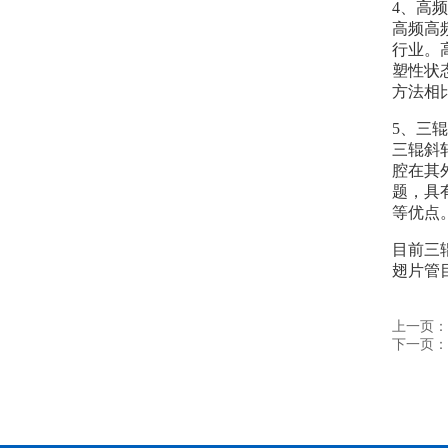
4、高
高频高
行业。
塑性状
方法相
5、三
三辊斜
腔在其
题，具
等优点
目前三
翅片管
上一页：
下一页：