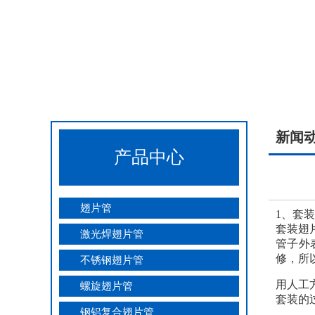
新闻
产品中心
翅片管
1、套
套装翅
激光焊翅片管
管子外
修，所
不锈钢翅片管
用人工
螺旋翅片管
套装的
钢铝复合翅片管