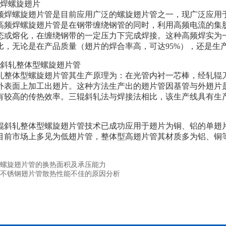
频焊螺旋翅片
频焊螺旋翅片管是目前应用广泛的螺旋翅片管之一，现广泛应用
高频焊螺旋翅片管是在钢带缠绕钢管的同时，利用高频电流的集
态或熔化，在缠绕钢带的一定压力下完成焊接。这种高频焊实为
比，无论是在产品质量（翅片的焊合率高，可达95%），还是生
辊斜轧整体型螺旋翅片管
轧整体型螺旋翅片管其生产原理为：在光管内衬一芯棒，经轧辊
外表面上加工出翅片。这种方法生产出的翅片管因基管与外翅片
有较高的传热效率。三辊斜轧法与焊接法相比，该生产线具有生
。
辊斜轧整体型螺旋翅片管技术已成功应用于翅片为铜、铝的单翅
目前市场上多见为低翅片管，整体型高翅片管其材质多为铝、铜
螺旋翅片管的换热面积及承压能力
不锈钢翅片管散热性能不佳的原因分析