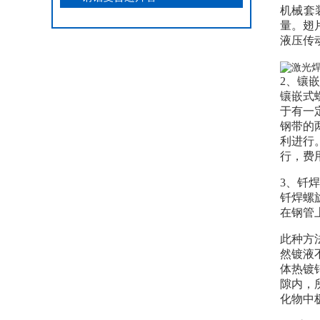
机械套
量。翅
液压传
2、镶
镶嵌式
于有一
钢带的
利进行
行，费
3、钎
钎焊螺
在钢管
此种方
然镀液
体热镀
隙内，
化物中