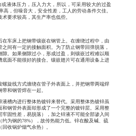
力或液体压力，压入力大，所以，可采用较大的过盈
率高，但噪音大，安全性差，工人的劳动条件欠佳。
技术要求较高，其生产率也低些。
后在车床上把钢带镶嵌在钢管上。在缠绕过程中，由
管之间有一定的接触面积。为了防止钢带回弹脱落，
侧隙。如果侧隙过小，形成过盈，则镶嵌过程难以顺
槽底面不能很好的接合。镶嵌翅片可在通用设备上进
按螺旋线方式缠绕在管子外表面上，并把钢带两端焊
钢带和钢管焊在一起。
锌液槽内进行整体热镀锌来替代。采用整体热镀锌虽
面和钢管外表面却形成了一个完整的镀锌层。采用整
层牢固性差，易脱落），加之锌液不可能全部渗入间
约为钢的78%），故传热能力低。锌在酸及碱、硫
（回收锅炉烟气余热）。