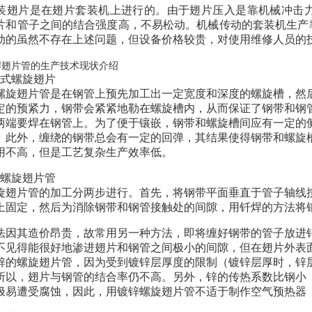
装翅片是在翅片套装机上进行的。由于翅片压入是靠机械冲击
片和管子之间的结合强度高，不易松动。机械传动的套装机生产
动的虽然不存在上述问题，但设备价格较贵，对使用维修人员的
嵌式螺旋翅片
螺旋翅片管是在钢管上预先加工出一定宽度和深度的螺旋槽，然
定的预紧力，钢带会紧紧地勒在螺旋槽内，从而保证了钢带和钢
两端要焊在钢管上。为了便于镶嵌，钢带和螺旋槽间应有一定的
。此外，缠绕的钢带总会有一定的回弹，其结果使得钢带和螺旋
用不高，但是工艺复杂生产效率低。
焊螺旋翅片管
旋翅片管的加工分两步进行。首先，将钢带平面垂直于管子轴线
上固定，然后为消除钢带和钢管接触处的间隙，用钎焊的方法将
法因其造价昂贵，故常用另一种方法，即将缠好钢带的管子放进
不见得能很好地渗进翅片和钢管之间极小的间隙，但在翅片外表
锌的螺旋翅片管，因为受到镀锌层厚度的限制（镀锌层厚时，锌
所以，翅片与钢管的结合率仍不高。另外，锌的传热系数比钢小（
极易遭受腐蚀，因此，用镀锌螺旋翅片管不适于制作空气预热器